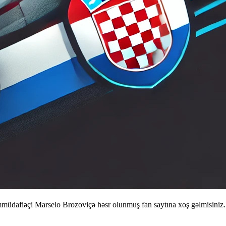
rımmüdafiəçi Marselo Brozoviçə həsr olunmuş fan saytına xoş gəlmisiniz.