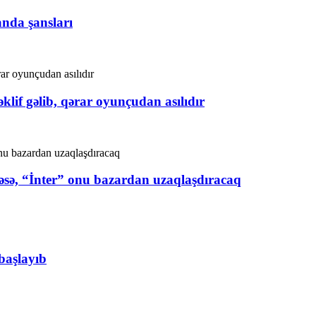
nda şansları
klif gəlib, qərar oyunçudan asılıdır
məsə, “İnter” onu bazardan uzaqlaşdıracaq
 başlayıb