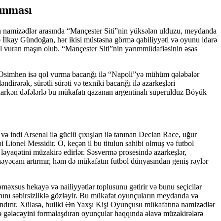
lunması
n namizədlər arasında “Mançester Siti”nin yüksələn ulduzu, meydanda
 İlkay Gündoğan, hər ikisi müstəsna görmə qabiliyyəti və oyunu idarə
 qol vuran maşın olub. “Mançester Siti”nin yarımmüdafiəsinin əsas
 Osimhen isə qol vurma bacarığı ilə “Napoli”yə mühüm qələbələr
ərək, sürətli sürəti və texniki bacarığı ilə azarkeşləri
larkən dəfələrlə bu mükafatı qazanan argentinalı superulduz Böyük
ə indi Arsenal ilə güclü çıxışları ilə tanınan Declan Race, uğur
Lionel Messidir. O, keçən il bu titulun sahibi olmuş və futbol
 ləyaqətini müzakirə edirlər. Səsvermə prosesində azarkeşlər,
 həyəcanı artırmır, həm də mükafatın futbol dünyasından geniş rəylər
əməxsus hekayə və nailiyyətlər toplusunu gətirir və bunu seçicilər
lanını səbirsizliklə gözləyir. Bu mükafat oyunçuların meydanda və
landırır. Xülasə, builki Ən Yaxşı Kişi Oyunçusu mükafatına namizədlər
ü və gələcəyini formalaşdıran oyunçular haqqında əlavə müzakirələrə