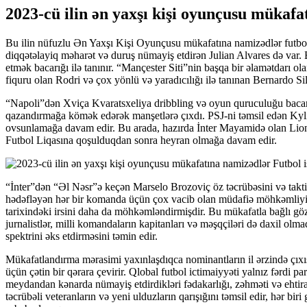
2023-cü ilin ən yaxşı kişi oyunçusu mükafa
Bu ilin nüfuzlu Ən Yaxşı Kişi Oyunçusu mükafatına namizədlər futbo
diqqətəlayiq məharət və duruş nümayiş etdirən Julian Alvares də var
etmək bacarığı ilə tanınır. “Mançester Siti”nin başqa bir əlamətdarı o
fiquru olan Rodri və çox yönlü və yaradıcılığı ilə tanınan Bernardo
“Napoli”dən Xviça Kvaratsxeliya dribbling və oyun quruculuğu bacarı
qazandırmağa kömək edərək manşetlərə çıxdı. PSJ-ni təmsil edən Kylia
ovsunlamağa davam edir. Bu arada, hazırda İnter Mayamidə olan Lione
Futbol Liqasına qoşulduqdan sonra heyran olmağa davam edir.
“İnter”dən “Əl Nəsr”ə keçən Marselo Brozoviç öz təcrübəsini və taktiki
hədəfləyən hər bir komanda üçün çox vacib olan müdafiə möhkəmliyi və 
tarixindəki irsini daha da möhkəmləndirmişdir. Bu mükafatla bağlı gözl
jurnalistlər, milli komandaların kapitanları və məşqçiləri də daxil ol
spektrini əks etdirməsini təmin edir.
Mükafatlandırma mərasimi yaxınlaşdıqca nominantların il ərzində çıxışl
üçün çətin bir qərara çevirir. Qlobal futbol ictimaiyyəti yalnız fərdi
meydandan kənarda nümayiş etdirdikləri fədakarlığı, zəhməti və ehtira
təcrübəli veteranların və yeni ulduzların qarışığını təmsil edir, hər b