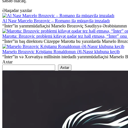
səbəb olacaq.
Əlaqədar yazılar
Al Nasr Marcelo Brozovic – Romano ilə müqavilə imzaladı
“İnter”in yarımmüdafiəçisi Marselo Brozoviç Səudiyyə Ərəbistanının
Marotta: Brozovic problemi kifayət qədər tez həll etməsə, “İnter” on
“İnter”in baş direktoru Cüzeppe Marotta bu yaxınlarda Marselo Brozov
Marselo Brozoviç Kriştianu Ronaldonun Əl-Nassr klubuna keçib
“İnter”in və Xorvatiya millisinin istedadlı yarımmüdafiəçisi Marselo
Axtar
Axtar