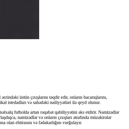
ndəki üstün çıxışlarını təqdir edir, onların bacarıqlarını,
al istedadları və sahədəki nailiyyətləri ilə qeyd olunur.
əlxalq futbolda artan rəqabət qabiliyyətini əks etdirir. Namizədlər
laşdıqca, namizədlər və onların çıxışları ətrafında müzakirələr
na olan ehtirasını və fədakarlığını vurğulayır.