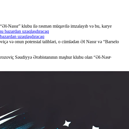
 “Əl-Nassr” klubu ilə rəsmən müqavilə imzalayıb və bu, karye
u bazardan uzaqlaşdıracaq
içə və onun potensial talibləri, o cümlədən Əl Nassr və “Barselo
 Brozoviç Səudiyyə Ərəbistanının məşhur klubu olan “Əl-Nəsr̶