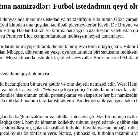
tına namizədlər: Futbol istedadının qeyd o
l dünyasında inanılmaz istedad və müxtəlifliyin sübutudur. Gözə çarpa
. Eyni klubdan ona qoşulan təcrübəli pleymeykerlər Kevin De Bruyne və
lan Erling Haaland sürəti və bitirmə bacarığı ilə azarkeşləri valeh edən
 Silva Premyer Liqa çempionlarından möhtəşəm heyəti tamamlayır.
qlarını nümayiş etdirərək dinamik bir qüvvə kimi ortaya çıxdı, Viktor
n Mbappe, dünyanın ən yaxşı oyunçularından biri statusunu möhkəmləndir
l Messi idmanda üstünlük təşkil edir. Əvvəllər Barselona və PSJ-də o
 bacarıqlarını bir araya gətirir və onu dəyərli namizəd edir. West Ham v
liderlik əlavə edir. “Ən yaxşı kişi oyunçu” mükafatının hazırkı sahibi 
əntilər hiss olunur, çünki pərəstişkarlar və ekspertlər hər bir namizədin
maqla müxtəlif maraqlı tərəflər iştirak edir. Bu demokratik yanaşma təkcə
arı ilə bağlı müzakirələr və təhlillər intensivləşir. Hər bir oyunçu özün
 parlaqlığı deyil, həm də idmanın kollektiv ruhunu qeyd edərək, qalibin e
sı simvollaşdırır, gələcək nəsilləri futbolda böyüklüyə can atmağa ruh
iri gözəl oyuna öz töhfəsini verir. Nəticə, şübhəsiz ki, futbolun təkamül