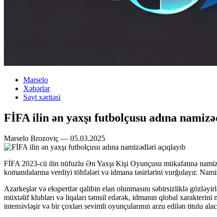
Marselo
Xəbərlər
Sayt xəritəsi
FİFA ilin ən yaxşı futbolçusu adına namizə
Marselo Brozoviç — 05.03.2025
FİFA 2023-cü ilin nüfuzlu Ən Yaxşı Kişi Oyunçusu mükafatına namizəd o
komandalarına verdiyi töhfələri və idmana təsirlərini vurğulayır. Namiz
Azarkeşlər və ekspertlər qalibin elan olunmasını səbirsizliklə gözləyi
müxtəlif klubları və liqaları təmsil edərək, idmanın qlobal xarakterini
intensivləşir və bir çoxları sevimli oyunçularının arzu edilən titulu a