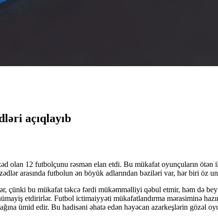
dləri açıqlayıb
lan 12 futbolçunu rəsmən elan etdi. Bu mükafat oyunçuların ötən il ərzi
ədlər arasında futbolun ən böyük adlarından bəziləri var, hər biri öz unik
rlər, çünki bu mükafat təkcə fərdi mükəmməlliyi qəbul etmir, həm də beyn
 nümayiş etdirirlər. Futbol ictimaiyyəti mükafatlandırma mərasiminə hazır
lacağına ümid edir. Bu hadisəni əhatə edən həyəcan azarkeşlərin gözəl oyu