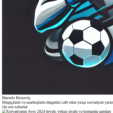
Marselo Brozoviç
Məşqçilərin və azarkeşlərin diqqətini cəlb edən yaxşı xorvatiyalı ya
Ən son xəbərlər