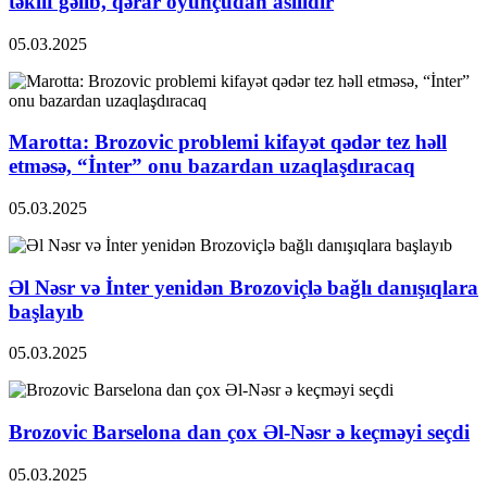
təklif gəlib, qərar oyunçudan asılıdır
05.03.2025
Marotta: Brozovic problemi kifayət qədər tez həll
etməsə, “İnter” onu bazardan uzaqlaşdıracaq
05.03.2025
Əl Nəsr və İnter yenidən Brozoviçlə bağlı danışıqlara
başlayıb
05.03.2025
Brozovic Barselona dan çox Əl-Nəsr ə keçməyi seçdi
05.03.2025