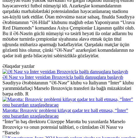
müəyyən edən yüksək stavkaları və gərgin rəqabəti nümayiş etdirən
həyəcanverici futbol nümayişi idi. Azarkeşlər komandalarının
qarşıdakı mərhələlərdəki potensialından həyəcanlanaraq stadionu
səs-küylü tərk etdilər. Ötən mövsümə nəzər salsaq, finalda Səudiyyə
Ərəbistanının “Əl-Hilal” klubunu məğlub edən Yaponiyanın “Urava
Red Diamonds” komandası Asiya Çempionlar Liqasının qalibi olub.
Bu il Əl-Nəsrin güclü nümayişi və təsirli heyəti ilə onlar adlarını bu
mötəbər turnirdə çempionlar siyahısına əlavə etmək üçün titul
uğrunda mübarizə aparmağı hədəfləyirlər. Qarşıdakı matçlar üçün
gözlənti hiss olunur, çünki “Əl-Nasr” azarkeşləri komandalarının nə
qədər irəli gedə biləcəyini səbirsizliklə gözləyirlər.
Əlaqədar yazılar
Əl Nəsr və İnter yenidən Brozoviçlə bağlı danışıqlara başlayıb
Səudiyyə Ərəbistanının “Əl-Nəsr” klubu və İtaliyanın “İnter” klubu
yarımmüdafiəçi Marselo Brozoviçin transferi ilə bağlı müzakirələri
bərpa edib. R
Marotta: Brozovic problemi kifayət qədər tez həll etməsə, “İnter”
onu bazardan uzaqlaşdıracaq
“İnter”in baş direktoru Cüzeppe Marotta bu yaxınlarda Marselo
Brozoviçə və onun potensial talibləri, o cümlədən Əl Nassr və
“Barselo