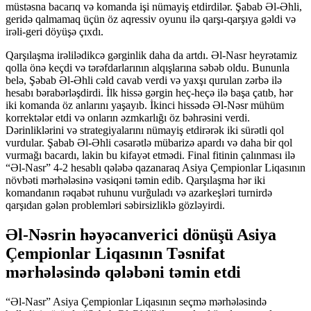
müstəsna bacarıq və komanda işi nümayiş etdirdilər. Şabab Əl-Əhli,
geridə qalmamaq üçün öz aqressiv oyunu ilə qarşı-qarşıya gəldi və
irəli-geri döyüşə çıxdı.
Qarşılaşma irəlilədikcə gərginlik daha da artdı. Əl-Nasr heyrətamiz
qolla önə keçdi və tərəfdarlarının alqışlarına səbəb oldu. Bununla
belə, Şəbab Əl-Əhli cəld cavab verdi və yaxşı qurulan zərbə ilə
hesabı bərabərləşdirdi. İlk hissə gərgin heç-heçə ilə başa çatıb, hər
iki komanda öz anlarını yaşayıb. İkinci hissədə Əl-Nəsr mühüm
korrektələr etdi və onların əzmkarlığı öz bəhrəsini verdi.
Dərinliklərini və strategiyalarını nümayiş etdirərək iki sürətli qol
vurdular. Şabab Əl-Əhli cəsarətlə mübarizə apardı və daha bir qol
vurmağı bacardı, lakin bu kifayət etmədi. Final fitinin çalınması ilə
“Əl-Nasr” 4-2 hesablı qələbə qazanaraq Asiya Çempionlar Liqasının
növbəti mərhələsinə vəsiqəni təmin edib. Qarşılaşma hər iki
komandanın rəqabət ruhunu vurğuladı və azarkeşləri turnirdə
qarşıdan gələn problemləri səbirsizliklə gözləyirdi.
Əl-Nəsrin həyəcanverici dönüşü Asiya
Çempionlar Liqasının Təsnifat
mərhələsində qələbəni təmin etdi
“Əl-Nasr” Asiya Çempionlar Liqasının seçmə mərhələsində