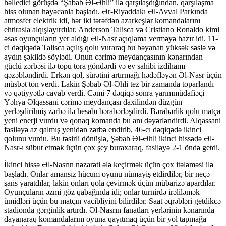
həlledici görüşdə “Şabab Əl-Əhli” ilə qarşılaşdığından, qarşılaşma
hiss olunan həyəcanla başladı. Ər-Riyaddakı Əl-Avval Parkında
atmosfer elektrik idi, hər iki tərəfdən azarkeşlər komandalarını
ehtirasla alqışlayırdılar. Anderson Talisca və Cristiano Ronaldo kimi
əsas oyunçuların yer aldığı Əl-Nasr açıqlama verməyə hazır idi. 11-
ci dəqiqədə Talisca açılış qolu vuraraq bu bəyanatı yüksək səslə və
aydın şəkildə söylədi. Onun cərimə meydançasının kənarından
güclü zərbəsi ilə topu tora göndərdi və ev sahibi izdihamı
qəzəbləndirdi. Erkən qol, sürətini artırmağı hədəfləyən Əl-Nasr üçün
müsbət ton verdi. Lakin Şəbab Əl-Əhli tez bir zamanda toparlandı
və qətiyyətlə cavab verdi. Cəmi 7 dəqiqə sonra yarımmüdafiəçi
Yəhya Əlqassani cərimə meydançası daxilindən düzgün
yerləşdirilmiş zərbə ilə hesabı bərabərləşdirdi. Bərabərlik qolu matça
yeni enerji vurdu və qonaq komanda bu anı dəyərləndirdi. Alqassani
fasiləyə az qalmış yenidən zərbə endirib, 46-cı dəqiqədə ikinci
qolunu vurdu. Bu təsirli dönüşlə, Şəbab Əl-Əhli ikinci hissədə Əl-
Nasr-ı sübut etmək üçün çox şey buraxaraq, fasiləyə 2-1 öndə getdi.
İkinci hissə Əl-Nasrın nəzarəti ələ keçirmək üçün çox itələməsi ilə
başladı. Onlar amansız hücum oyunu nümayiş etdirdilər, bir neçə
şans yaratdılar, lakin onları qola çevirmək üçün mübarizə apardılar.
Oyunçuların əzmi göz qabağında idi; onlar turnirdə irəliləmək
ümidləri üçün bu matçın vacibliyini bilirdilər. Saat əqrəbləri getdikcə
stadionda gərginlik artırdı. Əl-Nasrın fanatları yerlərinin kənarında
dayanaraq komandalarını oyuna qayıtmaq üçün bir yol tapmağa