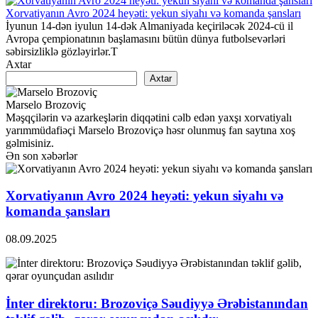
Xorvatiyanın Avro 2024 heyəti: yekun siyahı və komanda şansları
İyunun 14-dən iyulun 14-dək Almaniyada keçiriləcək 2024-cü il
Avropa çempionatının başlamasını bütün dünya futbolsevərləri
səbirsizliklə gözləyirlər.T
Axtar
Axtar
Marselo Brozoviç
Məşqçilərin və azarkeşlərin diqqətini cəlb edən yaxşı xorvatiyalı
yarımmüdafiəçi Marselo Brozoviçə həsr olunmuş fan saytına xoş
gəlmisiniz.
Ən son xəbərlər
Xorvatiyanın Avro 2024 heyəti: yekun siyahı və
komanda şansları
08.09.2025
İnter direktoru: Brozoviçə Səudiyyə Ərəbistanından