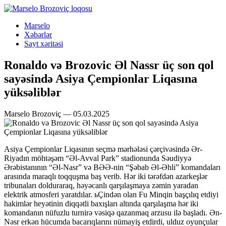
Marselo
Xəbərlər
Sayt xəritəsi
Ronaldo və Brozovic Əl Nassr üç son qol
sayəsində Asiya Çempionlar Liqasına
yüksəliblər
Marselo Brozoviç — 05.03.2025
Asiya Çempionlar Liqasının seçmə mərhələsi çərçivəsində Ər-
Riyadın möhtəşəm “Əl-Avval Park” stadionunda Səudiyyə
Ərəbistanının “Əl-Nasr” və BƏƏ-nin “Şəbab Əl-Əhli” komandaları
arasında maraqlı toqquşma baş verib. Hər iki tərəfdən azarkeşlər
tribunaları dolduraraq, həyəcanlı qarşılaşmaya zəmin yaradan
elektrik atmosferi yaratdılar. ьÇindən olan Fu Minqin başçılıq etdiyi
hakimlər heyətinin diqqətli baxışları altında qarşılaşma hər iki
komandanın nüfuzlu turnirə vəsiqə qazanmaq arzusu ilə başladı. Ən-
Nəsr erkən hücumda bacarıqlarını nümayiş etdirdi, ulduz oyunçular