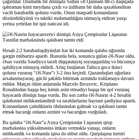
çağırdılar. Dramatik bir dönüşdə Sultan Əl Qannam 88-ci dəqiqədə
qəhrəman kimi meydana çıxdı və izdihamı bir daha qəzəbləndirən
vacib bərabərlik qolunu vurdu. Onun məqsədi komandanın
dözümlülüyünü və taktiki məlumatlılığını nümayiş etdirən yaxşı
yerinə yetirilən bir işin nəticəsi idi.
Hesab 2:2 bərabərləşdiyindən hər iki komanda qələbə uğrunda
gərgin mübarizə aparıb. Bununla belə, sonuncu gülən Əl-Nəsr oldu.
Əsas vaxtda Səudiyyə tərəfi diqqətəlayiq soyuqqanlılıq və hücumçu
qabiliyyət nümayiş etdirdi. Artıq fərqlənən Talisca gecə ikinci
qolunu vuraraq “Əl-Nasr”ı 3-2 önə keçirdi. Qazandıqları uğurlara
arxalanmayaraq, güclü şəkildə bitirmək əzmində irəliləməyə davam
etdilər. Matçın ölüm anlarında Marcelo Brozovic, Kriştiano
Ronaldodan başqa heç kimin asist etmədiyi başqa bir qol vuraraq
həyəcanlı dönüşü başa vurdu. Bu son zərbə Əl-Nasrın 4-2 hesablı
qələbəsini möhkəmləndirdi və tərəfdarlarını bayram şənliyinə apardı.
Komandanın çətinliklərin öhdəsindən gəlmək və qələbəni təmin
etmək bacarığı onların əzmini və bacarığını vurğuladı.
Bu qələbə “Əl-Nasr”a Asiya Çempionlar Liqasının qrup
mərhələsinə yüksəlməsinə imkan verməklə yanaşı, onların
möhkəmlik və komanda işinə də sübut oldu. Qarşılaşma turniri